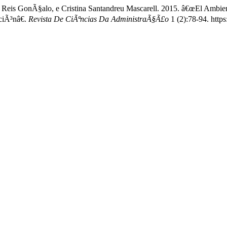
eis GonÃ§alo, e Cristina Santandreu Mascarell. 2015. â€œEl Ambien
ciÃ³nâ€.
Revista De CiÃªncias Da AdministraÃ§Ã£o
1 (2):78-94. http