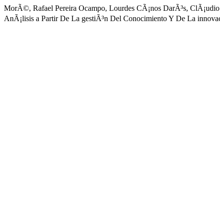
MorÃ©, Rafael Pereira Ocampo, Lourdes CÃ¡nos DarÃ³s, ClÃ¡udio R
AnÃ¡lisis a Partir De La gestiÃ³n Del Conocimiento Y De La innova