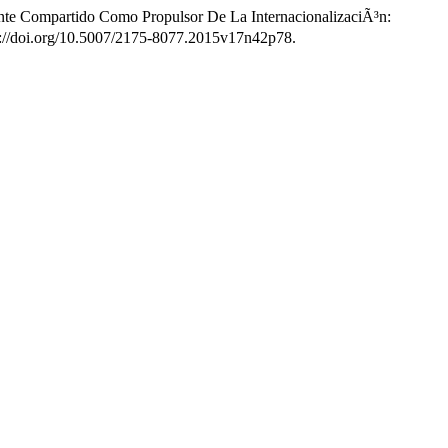
te Compartido Como Propulsor De La InternacionalizaciÃ³n:
s://doi.org/10.5007/2175-8077.2015v17n42p78.