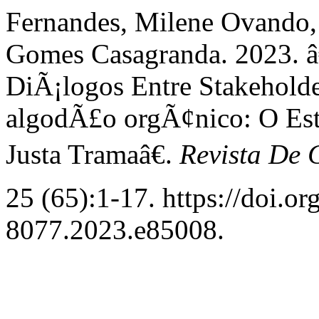
Fernandes, Milene Ovando,
Gomes Casagranda. 2023. 
DiÃ¡logos Entre Stakeholde
algodÃ£o orgÃ¢nico: O Es
Justa Tramaâ€.
Revista De 
25 (65):1-17. https://doi.o
8077.2023.e85008.