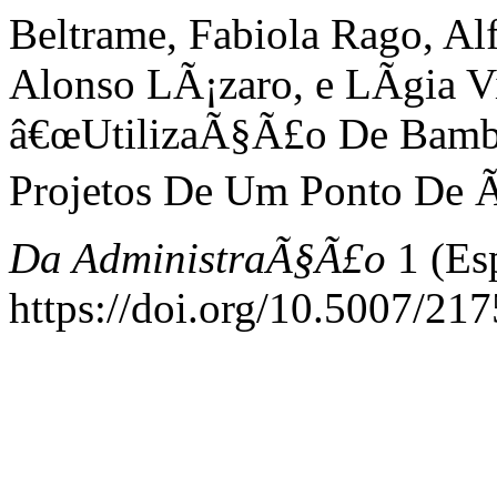
Beltrame, Fabiola Rago, Al
Alonso LÃ¡zaro, e LÃ­gia Vi
â€œUtilizaÃ§Ã£o De Bambu
Projetos De Um Ponto De Ã
Da AdministraÃ§Ã£o
1 (Esp
https://doi.org/10.5007/21