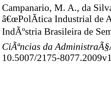
Campanario, M. A., da Silva
â€œPolÃ­tica Industrial de
IndÃºstria Brasileira de Se
CiÃªncias da AdministraÃ
10.5007/2175-8077.2009v