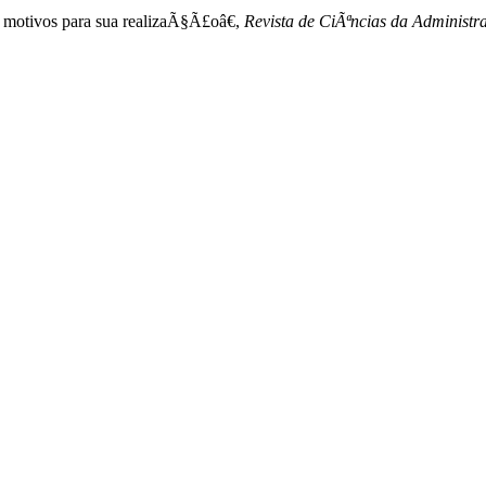
: motivos para sua realizaÃ§Ã£oâ€,
Revista de CiÃªncias da Administ