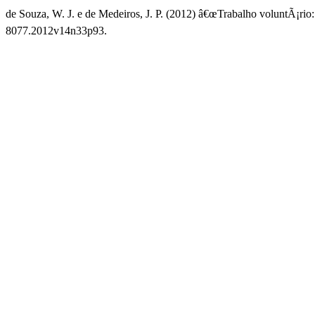
de Souza, W. J. e de Medeiros, J. P. (2012) â€œTrabalho voluntÃ¡rio
8077.2012v14n33p93.