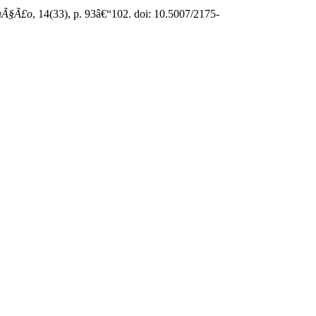
raÃ§Ã£o
, 14(33), p. 93â€“102. doi: 10.5007/2175-