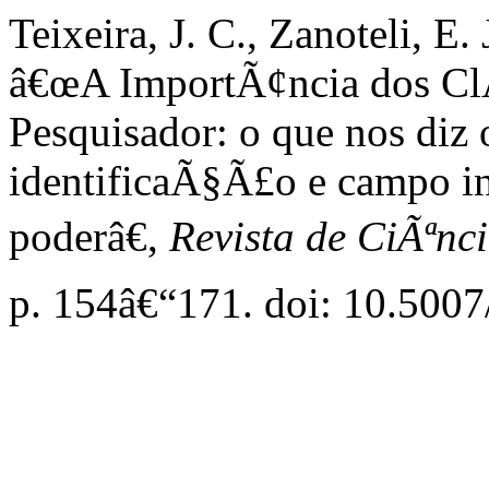
Teixeira, J. C., Zanoteli, E. 
â€œA ImportÃ¢ncia dos Cl
Pesquisador: o que nos diz 
identificaÃ§Ã£o e campo i
poderâ€,
Revista de CiÃªnc
p. 154â€“171. doi: 10.50