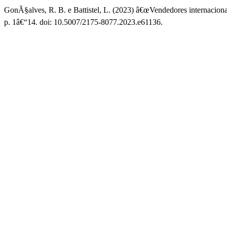
GonÃ§alves, R. B. e Battistel, L. (2023) â€œVendedores internacionai
p. 1â€“14. doi: 10.5007/2175-8077.2023.e61136.