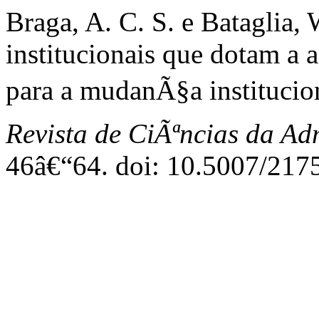
Braga, A. C. S. e Bataglia
institucionais que dotam a a
para a mudanÃ§a institucion
Revista de CiÃªncias da A
46â€“64. doi: 10.5007/217