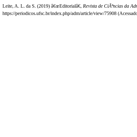
Leite, A. L. da S. (2019) â€œEditorialâ€,
Revista de CiÃªncias da A
https://periodicos.ufsc.br/index.php/adm/article/view/75908 (Acessad