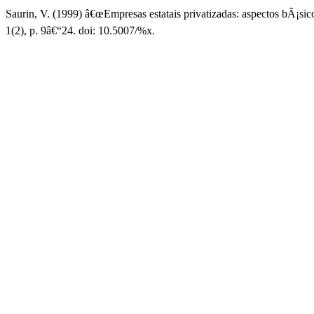
Saurin, V. (1999) â€œEmpresas estatais privatizadas: aspectos bÃ¡si
1(2), p. 9â€“24. doi: 10.5007/%x.