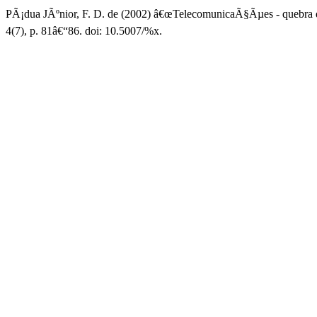
PÃ¡dua JÃºnior, F. D. de (2002) â€œTelecomunicaÃ§Ãµes - quebra 
4(7), p. 81â€“86. doi: 10.5007/%x.