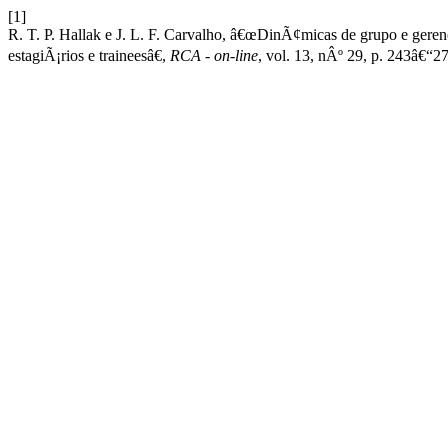
[1]
R. T. P. Hallak e J. L. F. Carvalho, â€œDinÃ¢micas de grupo e ger
estagiÃ¡rios e traineesâ€,
RCA - on-line
, vol. 13, nÂº 29, p. 243â€“27