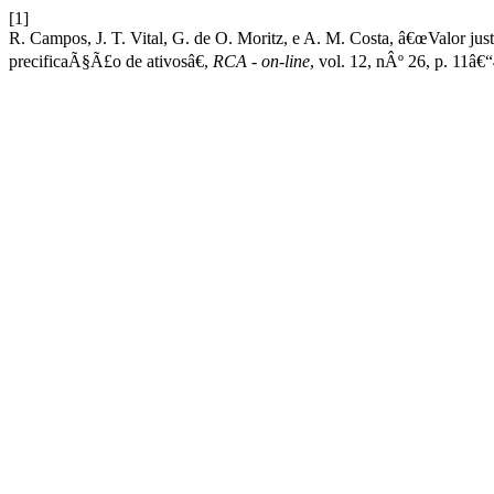
[1]
R. Campos, J. T. Vital, G. de O. Moritz, e A. M. Costa, â€œValor jus
precificaÃ§Ã£o de ativosâ€,
RCA - on-line
, vol. 12, nÂº 26, p. 11â€“