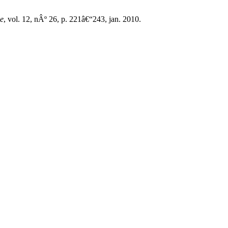
ne
, vol. 12, nÂº 26, p. 221â€“243, jan. 2010.