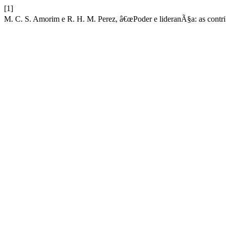
[1]
M. C. S. Amorim e R. H. M. Perez, â€œPoder e lideranÃ§a: as cont