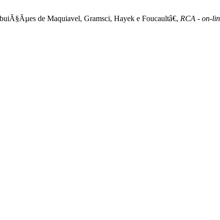
ribuiÃ§Ãµes de Maquiavel, Gramsci, Hayek e Foucaultâ€,
RCA - on-li