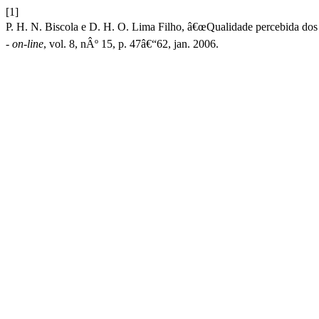
[1]
P. H. N. Biscola e D. H. O. Lima Filho, â€œQualidade percebida dos 
- on-line
, vol. 8, nÂº 15, p. 47â€“62, jan. 2006.