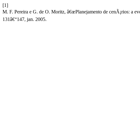
[1]
M. F. Pereira e G. de O. Moritz, â€œPlanejamento de cenÃ¡rios: a 
131â€“147, jan. 2005.