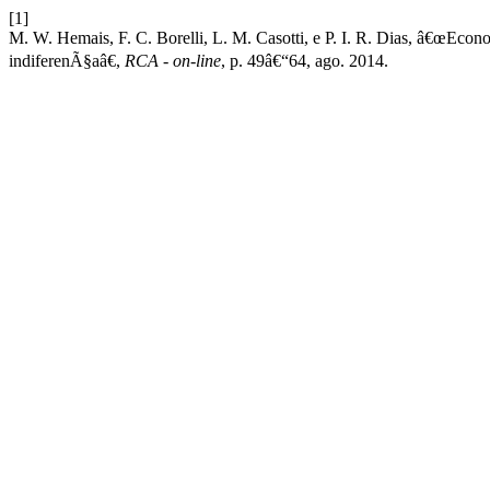
[1]
M. W. Hemais, F. C. Borelli, L. M. Casotti, e P. I. R. Dias, â€œEcon
indiferenÃ§aâ€,
RCA - on-line
, p. 49â€“64, ago. 2014.