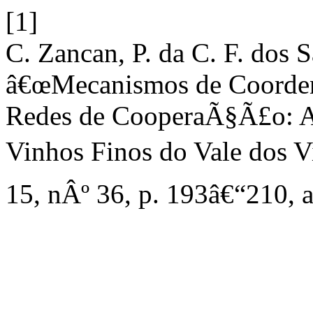
[1]
C. Zancan, P. da C. F. dos S
â€œMecanismos de Coord
Redes de CooperaÃ§Ã£o: A
Vinhos Finos do Vale dos V
15, nÂº 36, p. 193â€“210, 