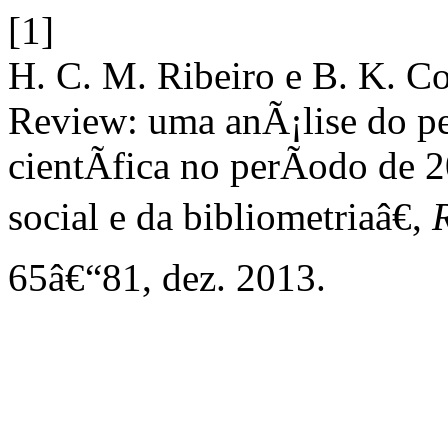
[1]
H. C. M. Ribeiro e B. K. Co
Review: uma anÃ¡lise do p
cientÃ­fica no perÃ­odo de 
social e da bibliometriaâ€,
65â€“81, dez. 2013.