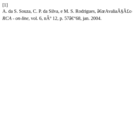
[1]
A. da S. Souza, C. P. da Silva, e M. S. Rodrigues, â€œAvaliaÃ§Ã£o 
RCA - on-line
, vol. 6, nÂº 12, p. 57â€“68, jan. 2004.