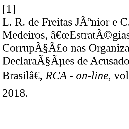
[1]
L. R. de Freitas JÃºnior e 
Medeiros, â€œEstratÃ©gia
CorrupÃ§Ã£o nas Organiz
DeclaraÃ§Ãµes de Acusado
Brasilâ€,
RCA - on-line
, vo
2018.