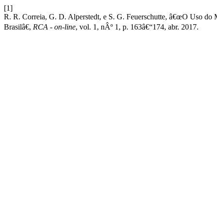
[1]
R. R. Correia, G. D. Alperstedt, e S. G. Feuerschutte, â€œO Us
Brasilâ€,
RCA - on-line
, vol. 1, nÂº 1, p. 163â€“174, abr. 2017.