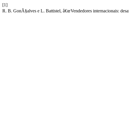
[1]
R. B. GonÃ§alves e L. Battistel, â€œVendedores internacionais: desaf