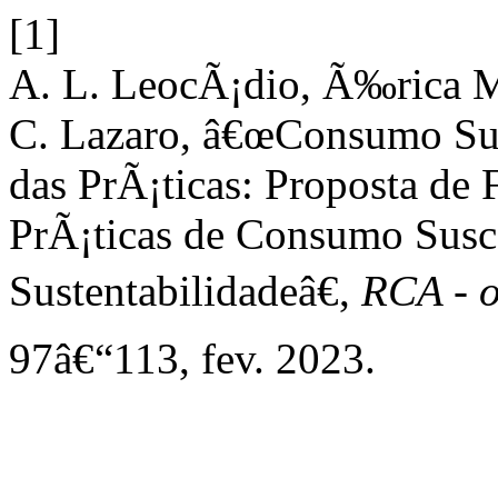
[1]
A. L. LeocÃ¡dio, Ã‰rica M.
C. Lazaro, â€œConsumo Sus
das PrÃ¡ticas: Proposta de
PrÃ¡ticas de Consumo Susc
Sustentabilidadeâ€,
RCA - o
97â€“113, fev. 2023.