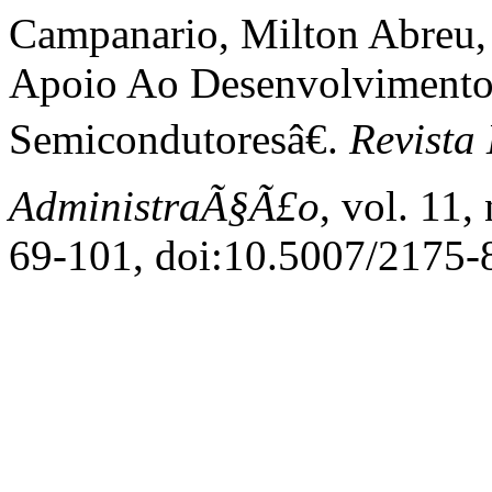
Campanario, Milton Abreu, e
Apoio Ao Desenvolvimento 
Semicondutoresâ€.
Revista
AdministraÃ§Ã£o
, vol. 11
69-101, doi:10.5007/2175