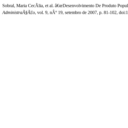
Sobral, Maria CecÃ­lia, et al. â€œDesenvolvimento De Produto Popu
AdministraÃ§Ã£o
, vol. 9, nÂº 19, setembro de 2007, p. 81-102, doi