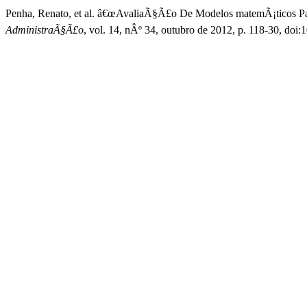
Penha, Renato, et al. â€œAvaliaÃ§Ã£o De Modelos matemÃ¡ticos P
AdministraÃ§Ã£o
, vol. 14, nÂº 34, outubro de 2012, p. 118-30, d