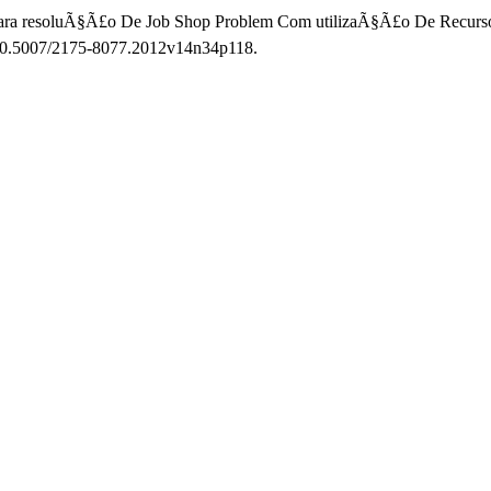
ara resoluÃ§Ã£o De Job Shop Problem Com utilizaÃ§Ã£o De Recursos
oi:10.5007/2175-8077.2012v14n34p118.