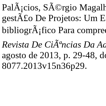
PalÃ¡cios, SÃ©rgio Magalh
gestÃ£o De Projetos: Um E
bibliogrÃ¡fico Para compr
Revista De CiÃªncias Da A
agosto de 2013, p. 29-48, 
8077.2013v15n36p29.