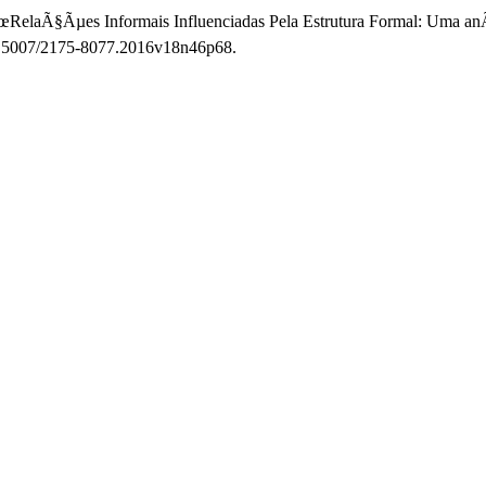
œRelaÃ§Ãµes Informais Influenciadas Pela Estrutura Formal: Uma anÃ
:10.5007/2175-8077.2016v18n46p68.