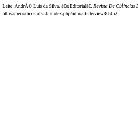
Leite, AndrÃ© Luis da Silva. â€œEditorialâ€.
Revista De CiÃªncias
https://periodicos.ufsc.br/index.php/adm/article/view/81452.