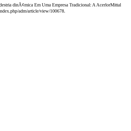
destria dinÃ¢mica Em Uma Empresa Tradicional: A AcerlorMittal
r/index.php/adm/article/view/100678.