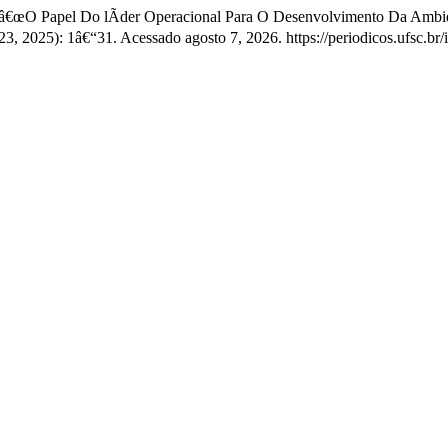
. â€œO Papel Do lÃ­der Operacional Para O Desenvolvimento Da Ambi
 23, 2025): 1â€“31. Acessado agosto 7, 2026. https://periodicos.ufsc.b