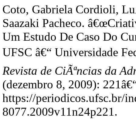
Coto, Gabriela Cordioli, Lu
Saazaki Pacheco. â€œCriat
Um Estudo De Caso Do Cu
UFSC â€“ Universidade Fede
Revista de CiÃªncias da A
(dezembro 8, 2009): 221â€“
https://periodicos.ufsc.br/
8077.2009v11n24p221.