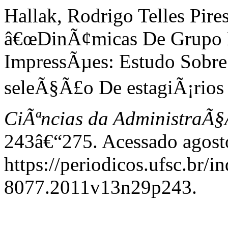
Hallak, Rodrigo Telles Pire
â€œDinÃ¢micas De Grupo 
ImpressÃµes: Estudo Sobr
seleÃ§Ã£o De estagiÃ¡rios 
CiÃªncias da AdministraÃ
243â€“275. Acessado agost
https://periodicos.ufsc.br/
8077.2011v13n29p243.