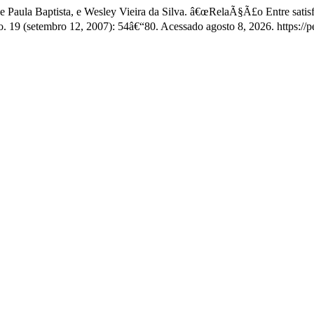
 Paula Baptista, e Wesley Vieira da Silva. â€œRelaÃ§Ã£o Entre sat
o. 19 (setembro 12, 2007): 54â€“80. Acessado agosto 8, 2026. https://p