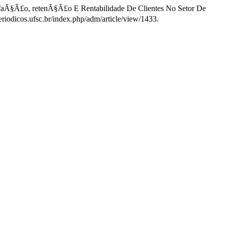
isfaÃ§Ã£o, retenÃ§Ã£o E Rentabilidade De Clientes No Setor De
eriodicos.ufsc.br/index.php/adm/article/view/1433.