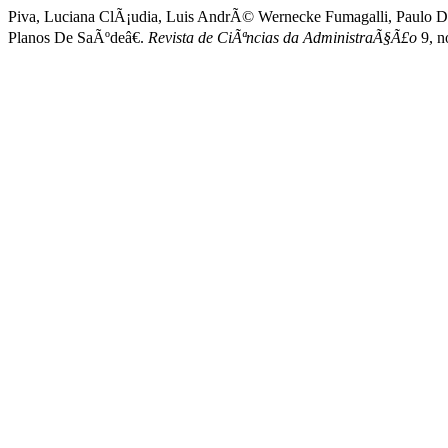
Piva, Luciana ClÃ¡udia, Luis AndrÃ© Wernecke Fumagalli, Paulo De
Planos De SaÃºdeâ€.
Revista de CiÃªncias da AdministraÃ§Ã£o
9, n