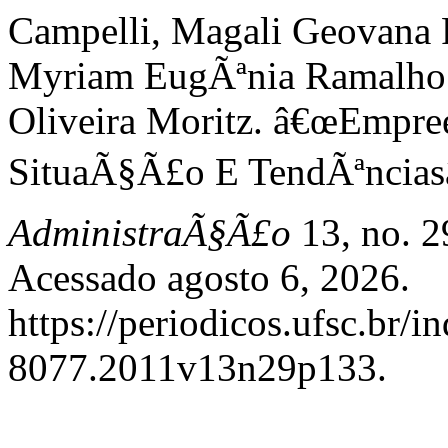
Campelli, Magali Geovana 
Myriam EugÃªnia Ramalho Pr
Oliveira Moritz. â€œEmpre
SituaÃ§Ã£o E TendÃªncias
AdministraÃ§Ã£o
13, no. 2
Acessado agosto 6, 2026.
https://periodicos.ufsc.br/
8077.2011v13n29p133.