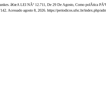
la Junkes. â€œA LEI NÂº 12.711, De 29 De Agosto, Como polÃ­tica PÃº
142. Acessado agosto 8, 2026. https://periodicos.ufsc.br/index.php/