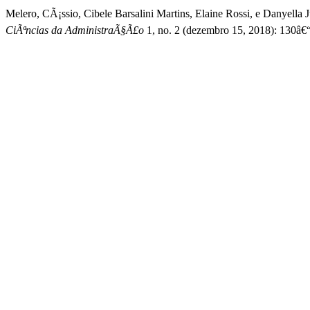
Melero, CÃ¡ssio, Cibele Barsalini Martins, Elaine Rossi, e Danyel
CiÃªncias da AdministraÃ§Ã£o
1, no. 2 (dezembro 15, 2018): 130â€“