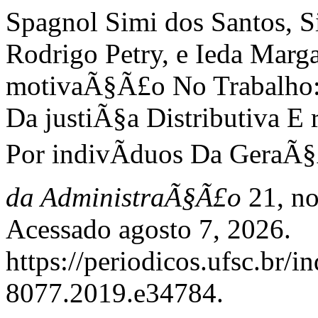
Spagnol Simi dos Santos, S
Rodrigo Petry, e Ieda Mar
motivaÃ§Ã£o No Trabalho:
Da justiÃ§a Distributiva 
Por indivÃ­duos Da GeraÃ§
da AdministraÃ§Ã£o
21, no
Acessado agosto 7, 2026.
https://periodicos.ufsc.br/
8077.2019.e34784.