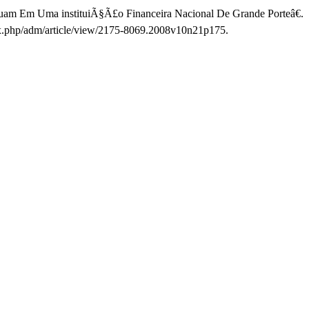
tuam Em Uma instituiÃ§Ã£o Financeira Nacional De Grande Porteâ€.
ndex.php/adm/article/view/2175-8069.2008v10n21p175.