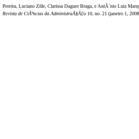
Pereira, Luciano Zille, Clarissa Daguer Braga, e AntÃ´nio Luiz M
Revista de CiÃªncias da AdministraÃ§Ã£o
10, no. 21 (janeiro 1, 200