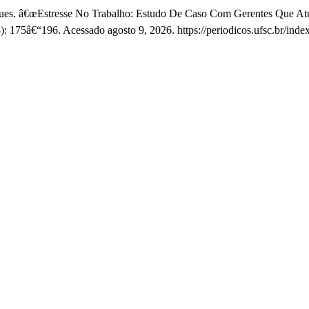
arques. â€œEstresse No Trabalho: Estudo De Caso Com Gerentes Que A
8): 175â€“196. Acessado agosto 9, 2026. https://periodicos.ufsc.br/i