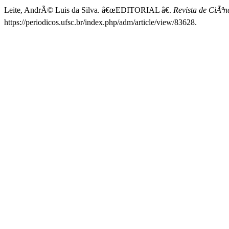
Leite, AndrÃ© Luis da Silva. â€œEDITORIAL â€.
Revista de CiÃª
https://periodicos.ufsc.br/index.php/adm/article/view/83628.