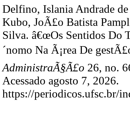
Delfino, Islania Andrade d
Kubo, JoÃ£o Batista Pampl
Silva. â€œOs Sentidos Do 
´nomo Na Ã¡rea De gestÃ£o
AdministraÃ§Ã£o
26, no. 6
Acessado agosto 7, 2026.
https://periodicos.ufsc.br/