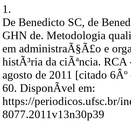
1.
De Benedicto SC, de Bened
GHN de. Metodologia qualita
em administraÃ§Ã£o e org
histÃ³ria da ciÃªncia. RCA -
agosto de 2011 [citado 6Âº
60. DisponÃ­vel em:
https://periodicos.ufsc.br/
8077.2011v13n30p39