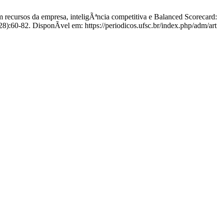
cursos da empresa, inteligÃªncia competitiva e Balanced Scorecard:
2(28):60-82. DisponÃ­vel em: https://periodicos.ufsc.br/index.php/adm