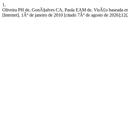
1.
Oliveira PH de, GonÃ§alves CA, Paula EAM de. VisÃ£o baseada em re
[Internet]. 1Âº de janeiro de 2010 [citado 7Âº de agosto de 2026];1