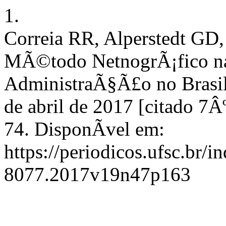
1.
Correia RR, Alperstedt GD,
MÃ©todo NetnogrÃ¡fico n
AdministraÃ§Ã£o no Brasil.
de abril de 2017 [citado 7Â
74. DisponÃ­vel em:
https://periodicos.ufsc.br/
8077.2017v19n47p163