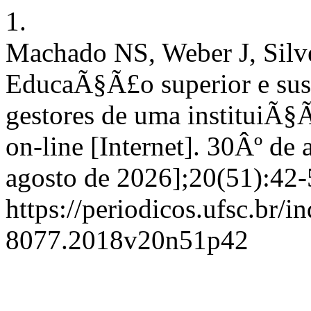
1.
Machado NS, Weber J, Silvei
EducaÃ§Ã£o superior e sust
gestores de uma instituiÃ§
on-line [Internet]. 30Âº de
agosto de 2026];20(51):42-
https://periodicos.ufsc.br/
8077.2018v20n51p42