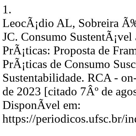
1.
LeocÃ¡dio AL, Sobreira Ã
JC. Consumo SustentÃ¡vel 
PrÃ¡ticas: Proposta de Fr
PrÃ¡ticas de Consumo Susc
Sustentabilidade. RCA - on-l
de 2023 [citado 7Âº de ago
DisponÃ­vel em:
https://periodicos.ufsc.br/