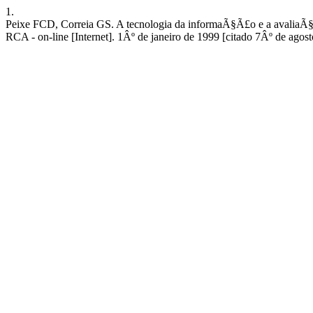
1.
Peixe FCD, Correia GS. A tecnologia da informaÃ§Ã£o e a avaliaÃ§
RCA - on-line [Internet]. 1Âº de janeiro de 1999 [citado 7Âº de agost