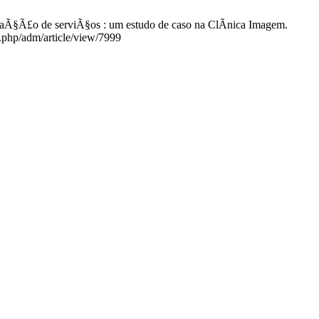
taÃ§Ã£o de serviÃ§os : um estudo de caso na ClÃ­nica Imagem.
x.php/adm/article/view/7999