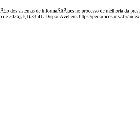
Ã£o dos sistemas de informaÃ§Ãµes no processo de melhoria da pres
o de 2026];1(1):33-41. DisponÃ­vel em: https://periodicos.ufsc.br/inde