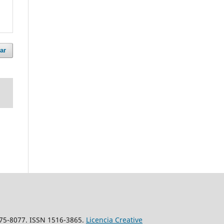
ar
175-8077. ISSN 1516-3865.
Licencia Creative