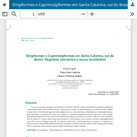
Strigiformes e Caprimulgiformes em Santa Catarina, sul do Brasil: Registros relevantes e novas localidades