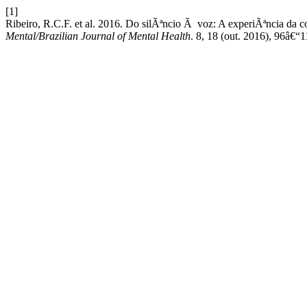
[1]
Ribeiro, R.C.F. et al. 2016. Do silÃªncio Ã voz: A experiÃªncia da
Mental/Brazilian Journal of Mental Health
. 8, 18 (out. 2016), 96â€“