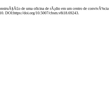
 construÃ§Ã£o de uma oficina de rÃ¡dio em um centro de convivÃªncia
110. DOI:https://doi.org/10.5007/cbsm.v8i18.69243.