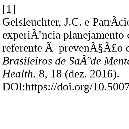
[1]
Gelsleuchter, J.C. e PatrÃ­c
experiÃªncia planejamento
referente Ã prevenÃ§Ã£o d
Brasileiros de SaÃºde Ment
Health
. 8, 18 (dez. 2016).
DOI:https://doi.org/10.500